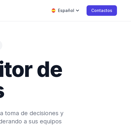
Español
Contactos
itor de
s
la toma de decisiones y
derando a sus equipos