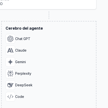
EO
Cerebro del agente
Chat GPT
Claude
Gemini
Perplexity
DeepSeek
Code