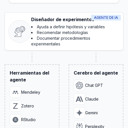
administrativas a lo largo del proceso de
investigación
AGENTE DE IA
Diseñador de experimentos
Ayuda a definir hipótesis y variables
Recomendar metodologías
Documentar procedimientos
experimentales
Herramientas del
Cerebro del agente
agente
Chat GPT
Mendeley
Claude
Zotero
Gemini
RStudio
Perplexity