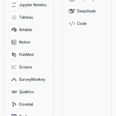
Jupyter Notebook
DeepSeek
Tableau
Code
Airtable
Notion
PubMed
Scopus
SurveyMonkey
Qualtrics
Dovetail