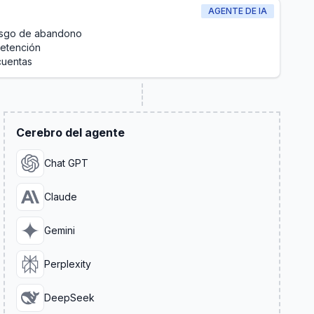
AGENTE DE IA
iesgo de abandono
retención
cuentas
Cerebro del agente
Chat GPT
Claude
Gemini
Perplexity
DeepSeek