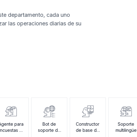
este departamento, cada uno
zar las operaciones diarias de su
Agente para
Bot de
Constructor
Soporte
ncuestas de
soporte de
de base de
multilingüe
satisfacción
incorporación
conocimiento