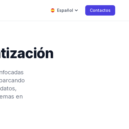
Español
Contactos
tización
enfocadas
 abarcando
 datos,
stemas en