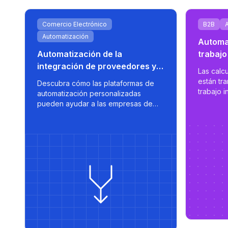
Comercio Electrónico
B2B
Automatización
Automat
Automatización de la
trabajo
integración de proveedores y
calcul
Las calc
sincronización de mercados
person
están tr
Descubra cómo las plataformas de
para el crecimiento del
trabajo i
automatización personalizadas
estimaci
comercio electrónico
pueden ayudar a las empresas de
y simplif
comercio electrónico a optimizar
propuestas - reduciendo e
datos de proveedores, aplicar
ad
de días 
estrategias de precios inteligentes y
adaptada
exportar listados optimizados a
mercados como 220.lv, con rapidez,
control y escalabilidad integrados.