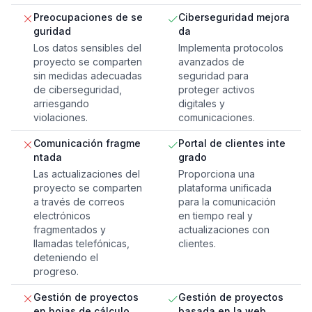
Preocupaciones de se
Ciberseguridad mejora
guridad
da
Los datos sensibles del
Implementa protocolos
proyecto se comparten
avanzados de
sin medidas adecuadas
seguridad para
de ciberseguridad,
proteger activos
arriesgando
digitales y
violaciones.
comunicaciones.
Comunicación fragme
Portal de clientes inte
ntada
grado
Las actualizaciones del
Proporciona una
proyecto se comparten
plataforma unificada
a través de correos
para la comunicación
electrónicos
en tiempo real y
fragmentados y
actualizaciones con
llamadas telefónicas,
clientes.
deteniendo el
progreso.
Gestión de proyectos
Gestión de proyectos
en hojas de cálculo
basada en la web