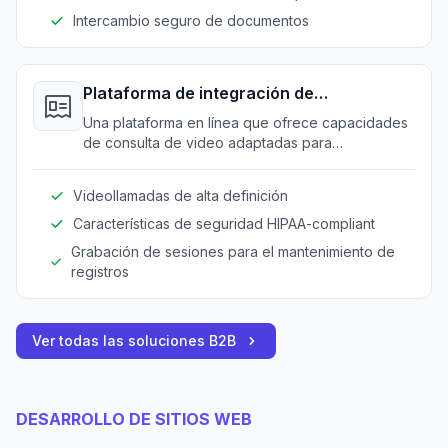
Intercambio seguro de documentos
Plataforma de integración de
telemedicina
Una plataforma en línea que ofrece capacidades
de consulta de video adaptadas para
profesionales de la salud mental. Extiende
servicios a clientes remotos y asegura la
Videollamadas de alta definición
continuidad del cuidado.
Características de seguridad HIPAA-compliant
Grabación de sesiones para el mantenimiento de
registros
Ver todas las soluciones B2B
DESARROLLO DE SITIOS WEB