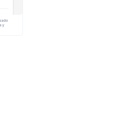
asado
a y