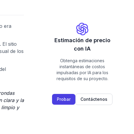
vo era
Estimación de precio
El sitio
con IA
sual de los
Obtenga estimaciones
instantáneas de costos
del
impulsadas por IA para los
requisitos de su proyecto.
 rondas
Probar
Contáctenos
 clara y la
 limpio y