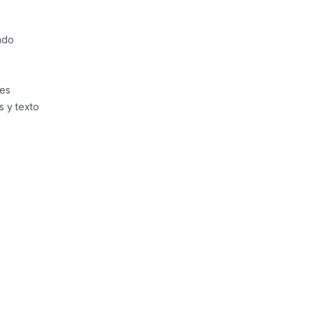
ado
tes
 y texto