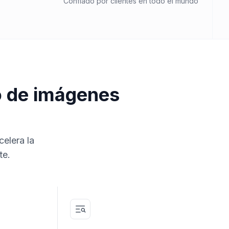
Confiado por clientes en todo el mundo
o de imágenes
celera la
te.