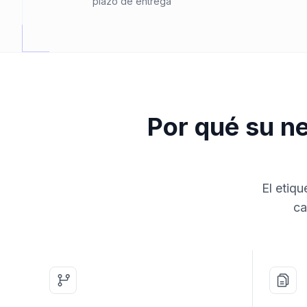
plazo de entrega
Por qué su n
El etiqu
ca