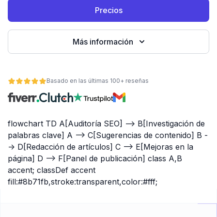
Precios
Más información
Basado en las últimas 100+ reseñas
flowchart TD A[Auditoría SEO] --> B[Investigación de
ad
palabras clave] A --> C[Sugerencias de contenido] B -
-> D[Redacción de artículos] C --> E[Mejoras en la
página] D --> F[Panel de publicación] class A,B
accent; classDef accent
fill:#8b71fb,stroke:transparent,color:#fff;