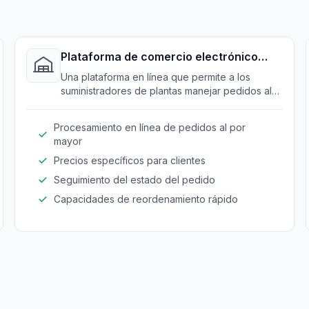
Plataforma de comercio electrónico
B2B
Una plataforma en línea que permite a los
suministradores de plantas manejar pedidos al
por mayor de manera fluida, mejorando la
experiencia de pedido del cliente.
Procesamiento en línea de pedidos al por
mayor
Precios específicos para clientes
Seguimiento del estado del pedido
Capacidades de reordenamiento rápido