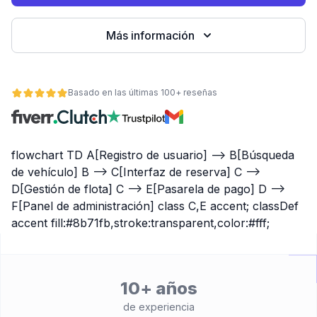
Más información
Basado en las últimas 100+ reseñas
flowchart TD A[Registro de usuario] --> B[Búsqueda
de vehículo] B --> C[Interfaz de reserva] C -->
ad
D[Gestión de flota] C --> E[Pasarela de pago] D -->
F[Panel de administración] class C,E accent; classDef
accent fill:#8b71fb,stroke:transparent,color:#fff;
10+ años
de experiencia